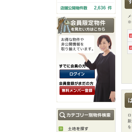
2,636
メ
※
ロ
新
を