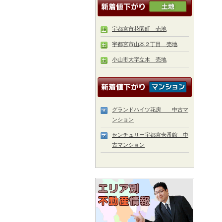
宇都宮市花園町 売地
宇都宮市山本２丁目 売地
小山市大字立木 売地
グランドハイツ花房 中古マ
ンション
センチュリー宇都宮壱番館 中
古マンション