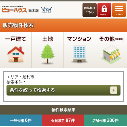
群馬版は
こちら
販売物件検索
エリア：足利市
検索条件：
条件を絞って検索する
物件検索結果
0
97
286
件
件
件
一般公開
会員限定
店舗公開