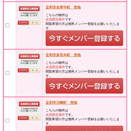
足利市名草中町 売地
こちらの物件は
会員限定物件
です。
閲覧希望の方は無料メンバー登録をお願いいたしま
す。
足利市多田木町 売地
こちらの物件は
会員限定物件
です。
閲覧希望の方は無料メンバー登録をお願いいたしま
す。
足利市川崎町 売地
こちらの物件は
会員限定物件
です。
閲覧希望の方は無料メンバー登録をお願いいたしま
す。