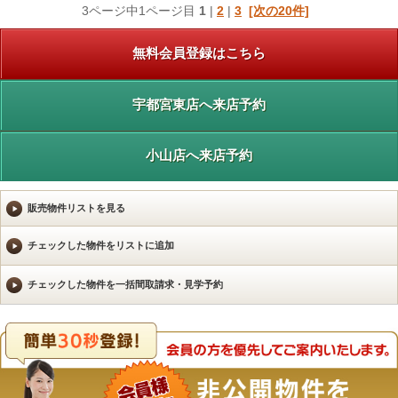
3ページ中1ページ目
1
|
2
|
3
[次の20件]
無料会員登録はこちら
宇都宮東店へ来店予約
小山店へ来店予約
販売物件リストを見る