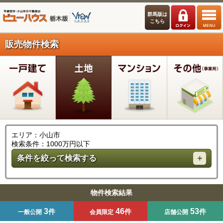
群馬版は
こちら
販売物件検索
エリア：小山市
検索条件：1000万円以下
条件を絞って検索する
物件検索結果
3
46
53
件
件
件
一般公開
会員限定
店舗公開