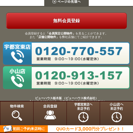
無料会員登録
会員登録すると
「会員限定公開物件」
を見ることができます。
また
「店舗公開物件」
を弊社店舗にてご紹介できます。
ビューハウス栃木版 （ビューハウス株式会社）
【本社】〒372-0817 群馬県伊勢崎市連取本町158番地1
TEL：0270-61-9133／FAX：0270-61-9155
Copyright(C)View House(R)Inc.All Rights Reserved.
3,000
QUOカード
円分
プレゼント！
初回ご予約来店時に