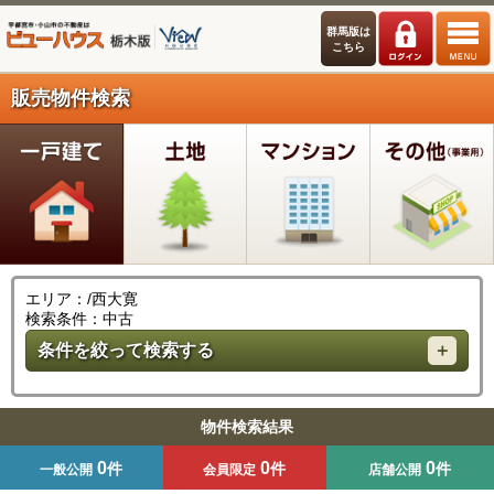
群馬版は
こちら
販売物件検索
エリア：/西大寛
検索条件：中古
条件を絞って検索する
物件検索結果
0
0
0
件
件
件
一般公開
会員限定
店舗公開