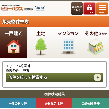
群馬版は
こちら
販売物件検索
エリア：/花園町
検索条件：中古
条件を絞って検索する
物件検索結果
0
1
0
件
件
件
一般公開
会員限定
店舗公開