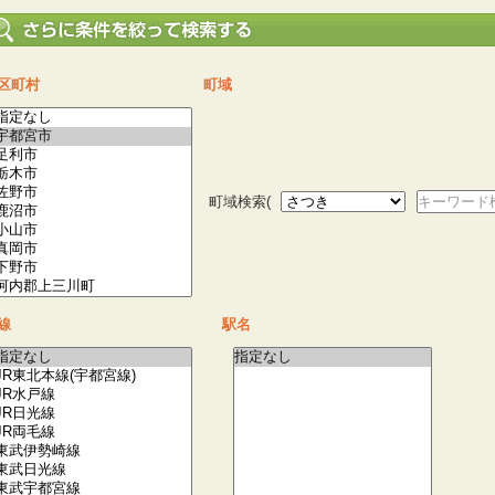
区町村
町域
町域検索(
キーワード
線
駅名