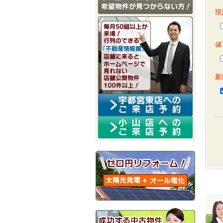
現
値
新