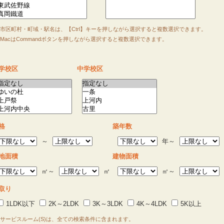
市区町村・町域・駅名は、【Ctrl】キーを押しながら選択すると複数選択できます。
acはCommandボタンを押しながら選択すると複数選択できます。
学校区
中学校区
格
築年数
～
年～
地面積
建物面積
㎡～
㎡
㎡～
取り
1LDK以下
2K～2LDK
3K～3LDK
4K～4LDK
5K以上
サービスルーム(S)は、全ての検索条件に含まれます。