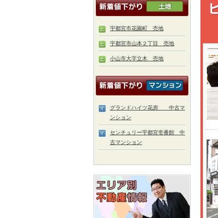
宇都宮市花園町 売地
宇都宮市山本２丁目 売地
小山市大字立木 売地
グランドハイツ花房 中古マ
ンション
センチュリー宇都宮壱番館 中
古マンション