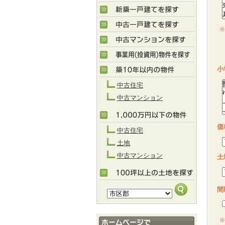
※
M
小
中古住宅
中古マンション
価
中古住宅
土地
中古マンション
土
間
※