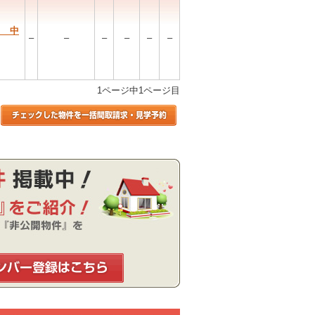
目 中
–
–
–
–
–
–
1ページ中1ページ目