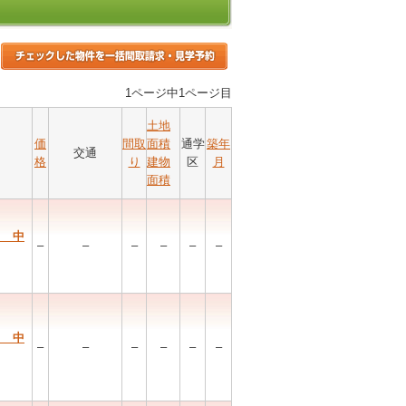
1ページ中1ページ目
土地
価
間取
面積
通学
築年
交通
格
り
建物
区
月
面積
目 中
–
–
–
–
–
–
目 中
–
–
–
–
–
–