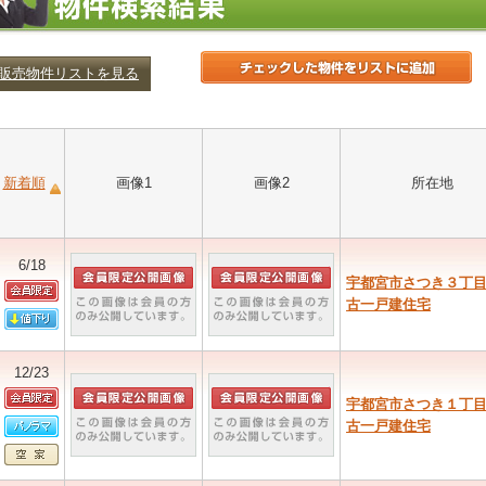
販売物件リストを見る
新着順
画像1
画像2
所在地
6/18
宇都宮市さつき３丁
古一戸建住宅
12/23
宇都宮市さつき１丁
古一戸建住宅