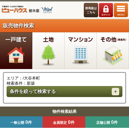
群馬版は
こちら
販売物件検索
エリア：/大谷本町
検索条件：新築
条件を絞って検索する
物件検索結果
0
0
0
件
件
件
一般公開
会員限定
店舗公開