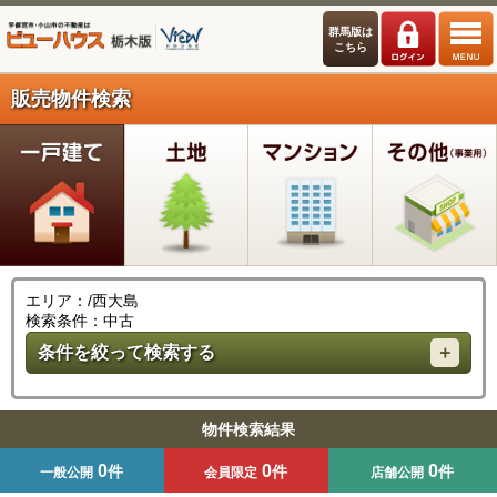
群馬版は
こちら
販売物件検索
エリア：/西大島
検索条件：中古
条件を絞って検索する
物件検索結果
0
0
0
件
件
件
一般公開
会員限定
店舗公開