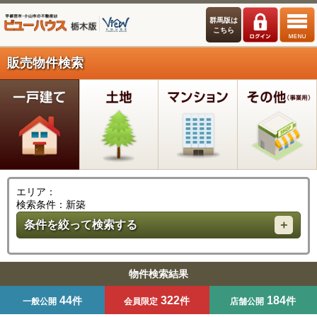
群馬版は
こちら
販売物件検索
エリア：
検索条件：新築
条件を絞って検索する
物件検索結果
44
322
184
件
件
件
一般公開
会員限定
店舗公開