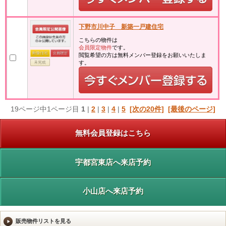
下野市川中子 新築一戸建住宅
こちらの物件は
会員限定物件
です。
閲覧希望の方は無料メンバー登録をお願いいたしま
す。
19ページ中1ページ目
1
|
2
|
3
|
4
|
5
[次の20件]
[最後のページ]
無料会員登録はこちら
宇都宮東店へ来店予約
小山店へ来店予約
販売物件リストを見る