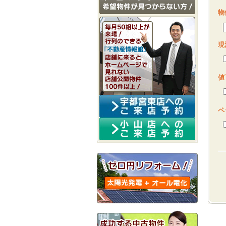
物
現
値
ペ