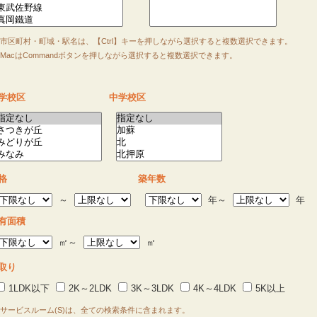
市区町村・町域・駅名は、【Ctrl】キーを押しながら選択すると複数選択できます。
acはCommandボタンを押しながら選択すると複数選択できます。
学校区
中学校区
格
築年数
～
年～
年
有面積
㎡～
㎡
取り
1LDK以下
2K～2LDK
3K～3LDK
4K～4LDK
5K以上
サービスルーム(S)は、全ての検索条件に含まれます。