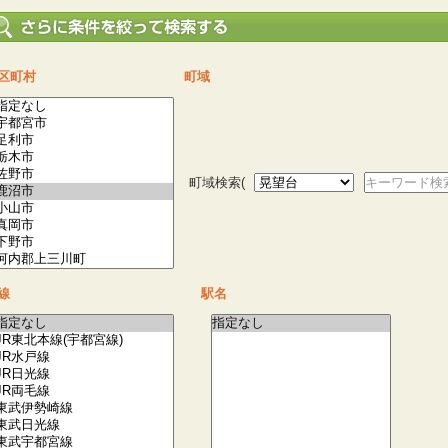
区町村
町域
町域検索(
キーワード検
線
駅名