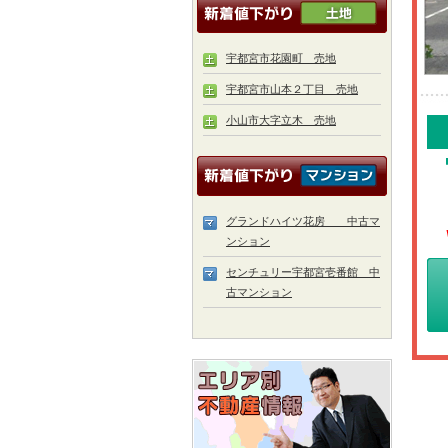
宇都宮市花園町 売地
宇都宮市山本２丁目 売地
小山市大字立木 売地
グランドハイツ花房 中古マ
ンション
センチュリー宇都宮壱番館 中
古マンション