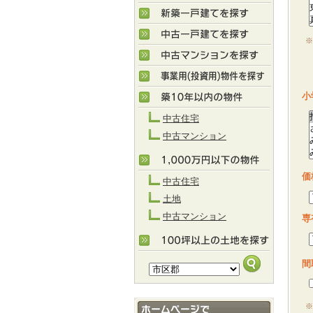
※
M
小
中古住宅
中古マンション
価
中古住宅
土地
中古マンション
専
間
※