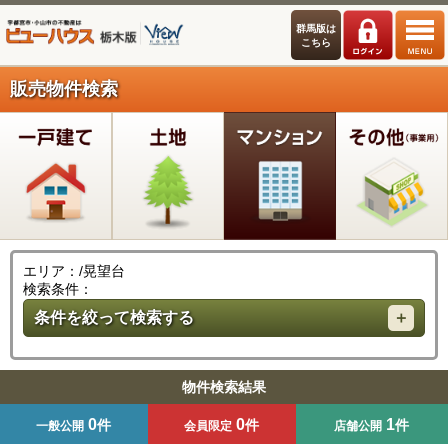
群馬版は
こちら
販売物件検索
エリア：/晃望台
検索条件：
条件を絞って検索する
物件検索結果
0
0
1
件
件
件
一般公開
会員限定
店舗公開