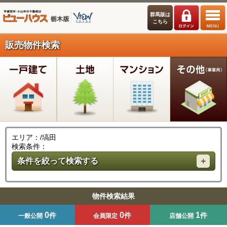
群馬版は
こちら
販売物件検索
エリア：/塙田
検索条件：
条件を絞って検索する
物件検索結果
0
0
1
件
件
件
一般公開
会員限定
店舗公開