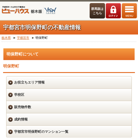
群馬版は
こちら
宇都宮市明保野町の不動産情報
栃木県
宇都宮市
明保野町
明保野町について
明保野町
お役立ちエリア情報
学校区
販売物件数
成約情報
宇都宮市明保野町のマンション一覧