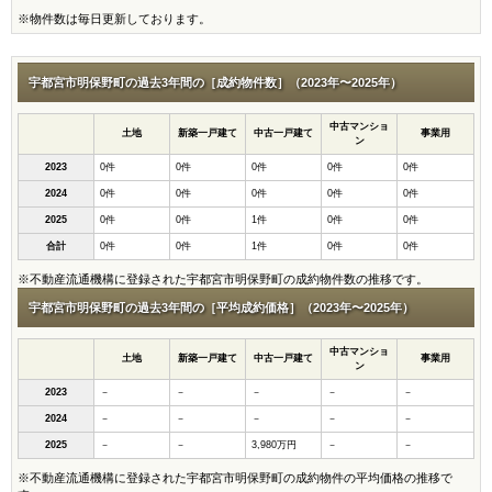
※物件数は毎日更新しております。
宇都宮市明保野町の過去3年間の［成約物件数］（2023年〜2025年）
中古マンショ
土地
新築一戸建て
中古一戸建て
事業用
ン
2023
0件
0件
0件
0件
0件
2024
0件
0件
0件
0件
0件
2025
0件
0件
1件
0件
0件
合計
0件
0件
1件
0件
0件
※不動産流通機構に登録された宇都宮市明保野町の成約物件数の推移です。
宇都宮市明保野町の過去3年間の［平均成約価格］（2023年〜2025年）
中古マンショ
土地
新築一戸建て
中古一戸建て
事業用
ン
2023
－
－
－
－
－
2024
－
－
－
－
－
2025
－
－
3,980万円
－
－
※不動産流通機構に登録された宇都宮市明保野町の成約物件の平均価格の推移で