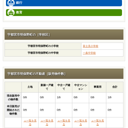
銀行
教育
宇都宮市明保野町の［学校区］
宇都宮市明保野町の小学校
富士見小学校
宇都宮市明保野町の中学校
一条中学校
宇都宮市明保野町の不動産［販売物件数］
新築一戸建
中古一戸建
中古マンシ
土地
事業用
合計
て
て
ョン
現在販売中
0件
0件
1件
0件
0件
1件
の物件数
本日販売が
開始された
0件
0件
0件
0件
0件
0件
物件数
→一覧を見
→一覧を見
→一覧を見
→一覧を見
→一覧を見
る
る
る
る
る