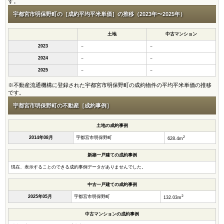
す。
宇都宮市明保野町の［成約平均平米単価］の推移（2023年〜2025年）
土地
中古マンション
2023
－
－
2024
－
－
2025
－
－
※不動産流通機構に登録された宇都宮市明保野町の成約物件の平均平米単価の推移
です。
宇都宮市明保野町の不動産［成約事例］
土地の成約事例
2
2014年08月
宇都宮市明保野町
628.4m
新築一戸建ての成約事例
現在、表示することのできる成約事例データがありませんでした。
中古一戸建ての成約事例
2
2025年05月
宇都宮市明保野町
132.03m
中古マンションの成約事例