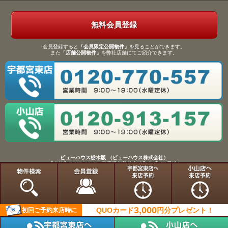
無料会員登録
会員登録すると
「会員限定公開物件」
を見ることができます。
また
「店舗公開物件」
を弊社店舗にてご紹介できます。
ビューハウス栃木版 （ビューハウス株式会社）
【本社】〒372-0817 群馬県伊勢崎市連取本町158番地1
TEL：0270-61-9133／FAX：0270-61-9155
Copyright(C)View House(R)Inc.All Rights Reserved.
3,000
QUOカード
円分
プレゼント！
初回ご予約来店時に