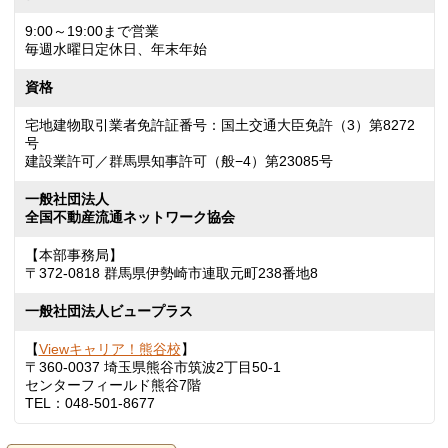
9:00～19:00まで営業
毎週水曜日定休日、年末年始
資格
宅地建物取引業者免許証番号：国土交通大臣免許（3）第8272
号
建設業許可／群馬県知事許可（般−4）第23085号
一般社団法人
全国不動産流通ネットワーク協会
【本部事務局】
〒372-0818 群馬県伊勢崎市連取元町238番地8
一般社団法人ビュープラス
【
Viewキャリア！熊谷校
】
〒360-0037 埼玉県熊谷市筑波2丁目50-1
センターフィールド熊谷7階
TEL：048-501-8677