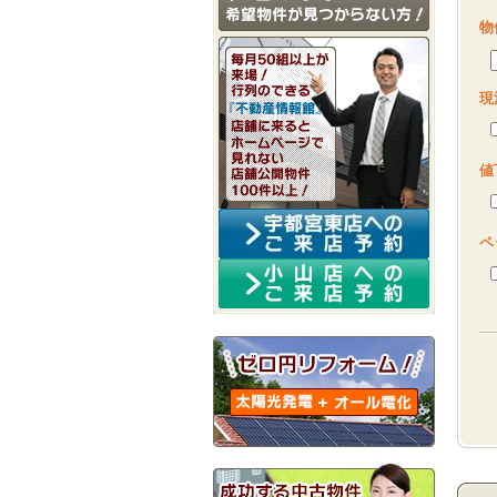
物
現
値
ペ