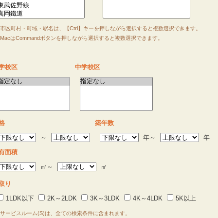
市区町村・町域・駅名は、【Ctrl】キーを押しながら選択すると複数選択できます。
acはCommandボタンを押しながら選択すると複数選択できます。
学校区
中学校区
格
築年数
～
年～
年
有面積
㎡～
㎡
取り
1LDK以下
2K～2LDK
3K～3LDK
4K～4LDK
5K以上
サービスルーム(S)は、全ての検索条件に含まれます。