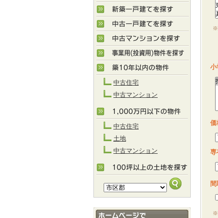
※
M
小
中古住宅
中古マンション
価
中古住宅
土地
中古マンション
専
間
※