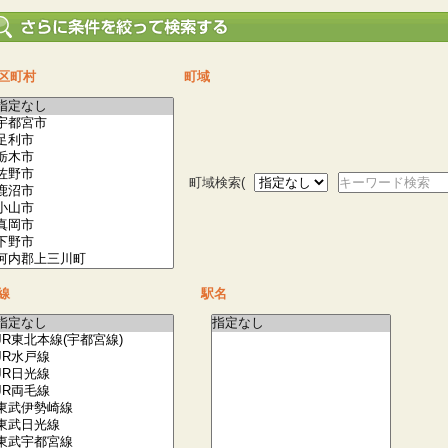
区町村
町域
町域検索(
キーワード検索
線
駅名