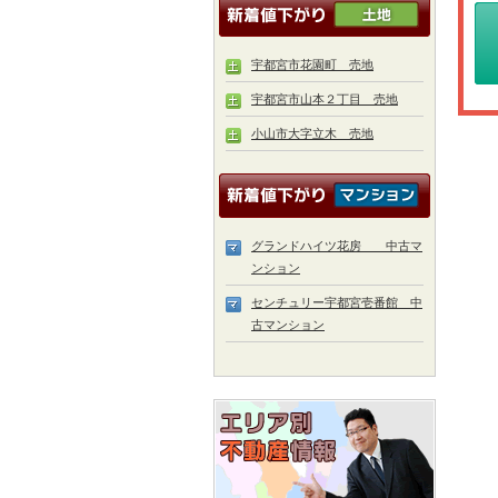
宇都宮市花園町 売地
宇都宮市山本２丁目 売地
小山市大字立木 売地
グランドハイツ花房 中古マ
ンション
センチュリー宇都宮壱番館 中
古マンション