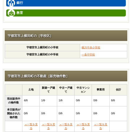
銀行
教育
宇都宮市上横田町の［学校区］
宇都宮市上横田町の小学校
横川中央小学校
宇都宮市上横田町の中学校
一条中学校
宇都宮市上横田町の不動産［販売物件数］
新築一戸建
中古一戸建
中古マンシ
土地
事業用
合計
て
て
ョン
現在販売中
4件
1件
1件
0件
0件
6件
の物件数
本日販売が
開始された
0件
0件
0件
0件
0件
0件
物件数
→一覧を見
→一覧を見
→一覧を見
→一覧を見
→一覧を見
る
る
る
る
る