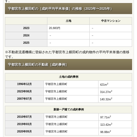
す。
宇都宮市上横田町の［成約平均平米単価］の推移（2023年〜2025年）
土地
中古マンション
2023
20,683円
－
2024
－
－
2025
－
－
※不動産流通機構に登録された宇都宮市上横田町の成約物件の平均平米単価の推移
です。
宇都宮市上横田町の不動産［成約事例］
土地の成約事例
2
1996年12月
宇都宮市上横田町
421m
2
2023年08月
宇都宮市上横田町
314.27m
2
2007年07月
宇都宮市上横田町
140.32m
新築一戸建ての成約事例
2
2010年07月
宇都宮市上横田町
97.71m
2
2019年03月
宇都宮市上横田町
113.42m
2
2020年09月
宇都宮市上横田町
96.88m