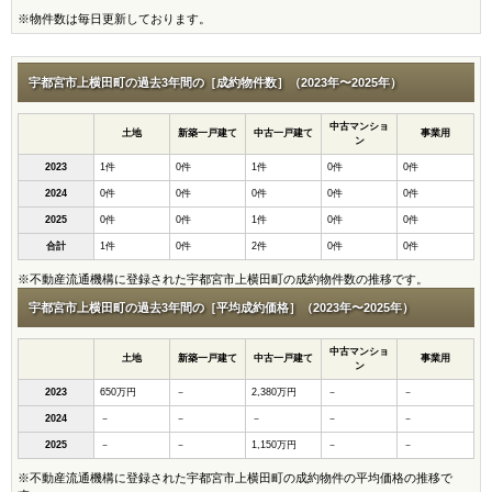
※物件数は毎日更新しております。
宇都宮市上横田町の過去3年間の［成約物件数］（2023年〜2025年）
中古マンショ
土地
新築一戸建て
中古一戸建て
事業用
ン
2023
1件
0件
1件
0件
0件
2024
0件
0件
0件
0件
0件
2025
0件
0件
1件
0件
0件
合計
1件
0件
2件
0件
0件
※不動産流通機構に登録された宇都宮市上横田町の成約物件数の推移です。
宇都宮市上横田町の過去3年間の［平均成約価格］（2023年〜2025年）
中古マンショ
土地
新築一戸建て
中古一戸建て
事業用
ン
2023
650万円
－
2,380万円
－
－
2024
－
－
－
－
－
2025
－
－
1,150万円
－
－
※不動産流通機構に登録された宇都宮市上横田町の成約物件の平均価格の推移で