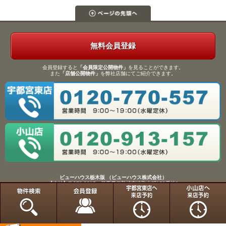
無料会員登録
会員登録すると
「会員限定公開物件」
を見ることができます。
また
「店舗公開物件」
を弊社店舗にてご紹介できます。
ビューハウス栃木版 （ビューハウス株式会社）
【本社】〒372-0817 群馬県伊勢崎市連取本町158番地1
TEL：0270-61-9133／FAX：0270-61-9155
Copyright(C)View House(R)Inc.All Rights Reserved.