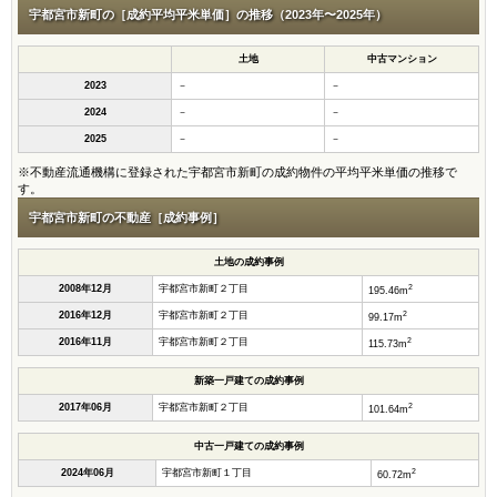
宇都宮市新町の［成約平均平米単価］の推移（2023年〜2025年）
土地
中古マンション
2023
－
－
2024
－
－
2025
－
－
※不動産流通機構に登録された宇都宮市新町の成約物件の平均平米単価の推移で
す。
宇都宮市新町の不動産［成約事例］
土地の成約事例
2
2008年12月
宇都宮市新町２丁目
195.46m
2
2016年12月
宇都宮市新町２丁目
99.17m
2
2016年11月
宇都宮市新町２丁目
115.73m
新築一戸建ての成約事例
2
2017年06月
宇都宮市新町２丁目
101.64m
中古一戸建ての成約事例
2
2024年06月
宇都宮市新町１丁目
60.72m