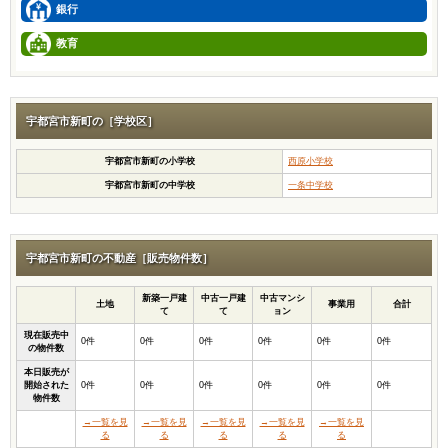
銀行
教育
宇都宮市新町の［学校区］
宇都宮市新町の小学校
西原小学校
宇都宮市新町の中学校
一条中学校
宇都宮市新町の不動産［販売物件数］
新築一戸建
中古一戸建
中古マンシ
土地
事業用
合計
て
て
ョン
現在販売中
0件
0件
0件
0件
0件
0件
の物件数
本日販売が
開始された
0件
0件
0件
0件
0件
0件
物件数
→一覧を見
→一覧を見
→一覧を見
→一覧を見
→一覧を見
る
る
る
る
る