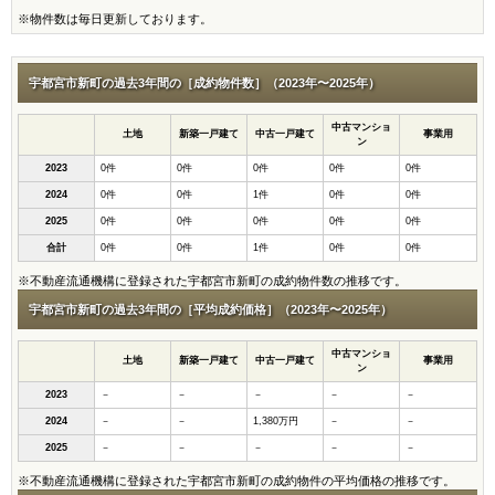
※物件数は毎日更新しております。
宇都宮市新町の過去3年間の［成約物件数］（2023年〜2025年）
中古マンショ
土地
新築一戸建て
中古一戸建て
事業用
ン
2023
0件
0件
0件
0件
0件
2024
0件
0件
1件
0件
0件
2025
0件
0件
0件
0件
0件
合計
0件
0件
1件
0件
0件
※不動産流通機構に登録された宇都宮市新町の成約物件数の推移です。
宇都宮市新町の過去3年間の［平均成約価格］（2023年〜2025年）
中古マンショ
土地
新築一戸建て
中古一戸建て
事業用
ン
2023
－
－
－
－
－
2024
－
－
1,380万円
－
－
2025
－
－
－
－
－
※不動産流通機構に登録された宇都宮市新町の成約物件の平均価格の推移です。