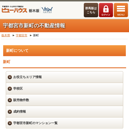
群馬版は
こちら
宇都宮市新町の不動産情報
栃木県
宇都宮市
新町
新町について
新町
お役立ちエリア情報
学校区
販売物件数
成約情報
宇都宮市新町のマンション一覧