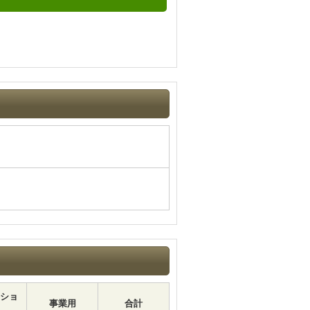
ショ
事業用
合計