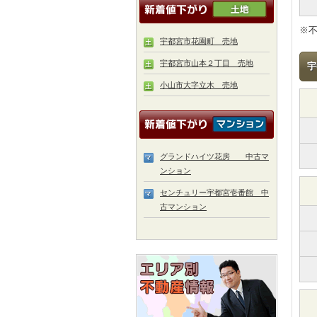
※
宇都宮市花園町 売地
宇都宮市山本２丁目 売地
宇
小山市大字立木 売地
グランドハイツ花房 中古マ
ンション
センチュリー宇都宮壱番館 中
古マンション