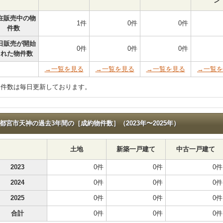
ン
在販売中の物
1件
0件
0件
件数
日販売が開始
0件
0件
0件
された物件数
→一覧を見る
→一覧を見る
→一覧を見る
→一覧を
物件数は毎日更新しております。
都宮市天神の過去3年間の［成約物件数］（2023年〜2025年）
土地
新築一戸建て
中古一戸建て
2023
0件
0件
0件
2024
0件
0件
0件
2025
0件
0件
0件
合計
0件
0件
0件