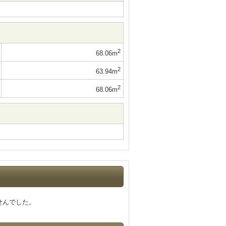
2
68.06m
2
63.94m
2
68.06m
せんでした。