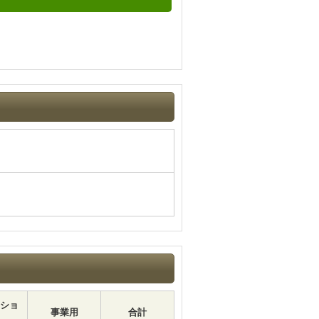
ショ
事業用
合計