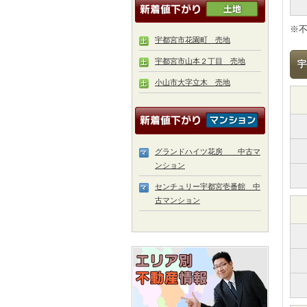
※
宇都宮市花園町 売地
宇都宮市山本２丁目 売地
宇
小山市大字立木 売地
グランドハイツ花房 中古マ
ンション
センチュリー宇都宮壱番館 中
古マンション