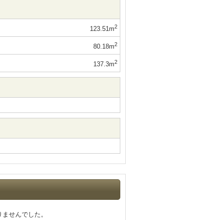
2
123.51m
2
80.18m
2
137.3m
りませんでした。