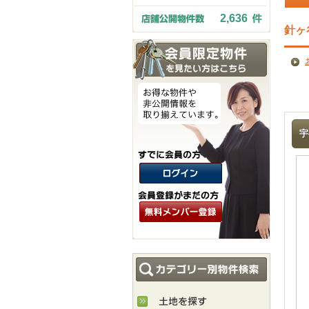
2,636
針ヶ
宇