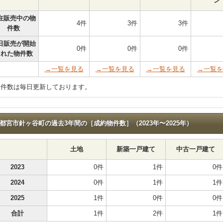
ン
在販売中の物
4件
3件
3件
件数
日販売が開始
0件
0件
0件
された物件数
→一覧を見る
→一覧を見る
→一覧を見る
→一覧を
物件数は毎日更新しております。
都宮市針ヶ谷町の過去3年間の［成約物件数］（2023年〜2025年）
土地
新築一戸建て
中古一戸建て
2023
0件
1件
0件
2024
0件
1件
1件
2025
1件
0件
0件
合計
1件
2件
1件