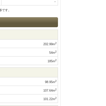
－
移です。
2
202.99m
2
54m
2
185m
2
98.95m
2
107.64m
2
101.22m