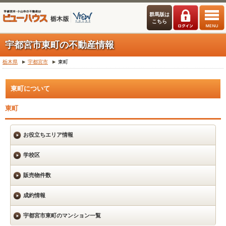
群馬版は
こちら
宇都宮市東町の不動産情報
栃木県
宇都宮市
東町
東町について
東町
お役立ちエリア情報
学校区
販売物件数
成約情報
宇都宮市東町のマンション一覧