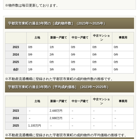
※物件数は毎日更新しております。
宇都宮市東町の過去3年間の［成約物件数］（2023年〜2025年）
中古マンショ
土地
新築一戸建て
中古一戸建て
事業用
ン
2023
0件
1件
0件
0件
0件
2024
0件
2件
0件
0件
0件
2025
1件
0件
0件
0件
0件
合計
1件
3件
0件
0件
0件
※不動産流通機構に登録された宇都宮市東町の成約物件数の推移です。
宇都宮市東町の過去3年間の［平均成約価格］（2023年〜2025年）
中古マンショ
土地
新築一戸建て
中古一戸建て
事業用
ン
2023
－
2,448万円
－
－
－
2024
－
2,688万円
－
－
－
2025
1,100万円
－
－
－
－
※不動産流通機構に登録された宇都宮市東町の成約物件の平均価格の推移です。