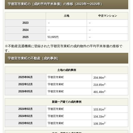
宇都宮市東町の［成約平均平米単価］の推移（2023年〜2025年）
土地
中古マンション
2023
－
－
2024
－
－
2025
53,695円
－
※不動産流通機構に登録された宇都宮市東町の成約物件の平均平米単価の推移で
す。
宇都宮市東町の不動産［成約事例］
土地の成約事例
2
2025年06月
宇都宮市東町
204.86m
2
2022年12月
宇都宮市東町
218.85m
2
2026年05月
宇都宮市東町
491.49m
新築一戸建ての成約事例
2
2024年02月
宇都宮市東町
103.91m
2
2024年02月
宇都宮市東町
104.33m
2
2023年02月
宇都宮市東町
109.35m