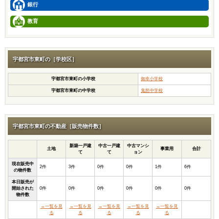
銀行
教育
宇都宮市東町の［学校区］
宇都宮市東町の小学校
御幸小学校
宇都宮市東町の中学校
鬼怒中学校
宇都宮市東町の不動産［販売物件数］
新築一戸建
中古一戸建
中古マンシ
土地
事業用
合計
て
て
ョン
現在販売中
2件
3件
0件
0件
1件
6件
の物件数
本日販売が
開始された
0件
0件
0件
0件
0件
0件
物件数
→一覧を見
→一覧を見
→一覧を見
→一覧を見
→一覧を見
る
る
る
る
る