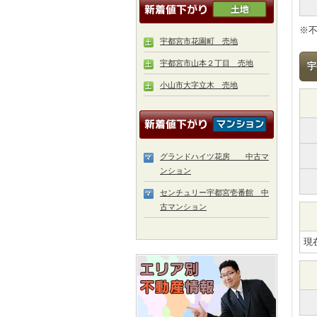
※
宇都宮市花園町 売地
宇都宮市山本２丁目 売地
宇
小山市大字立木 売地
グランドハイツ花房 中古マ
ンション
センチュリー宇都宮壱番館 中
古マンション
現