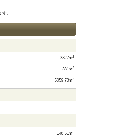
－
です。
2
3827m
2
381m
2
5059.73m
2
148.61m