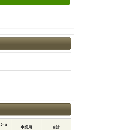
ショ
事業用
合計