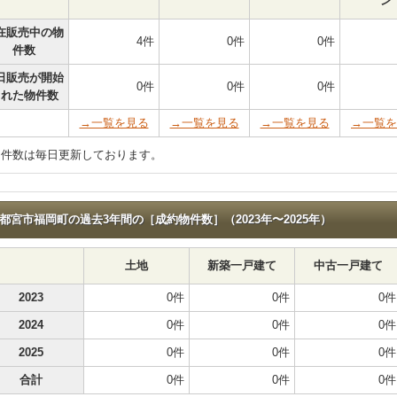
ン
在販売中の物
4件
0件
0件
件数
日販売が開始
0件
0件
0件
された物件数
→一覧を見る
→一覧を見る
→一覧を見る
→一覧を
物件数は毎日更新しております。
都宮市福岡町の過去3年間の［成約物件数］（2023年〜2025年）
土地
新築一戸建て
中古一戸建て
2023
0件
0件
0件
2024
0件
0件
0件
2025
0件
0件
0件
合計
0件
0件
0件