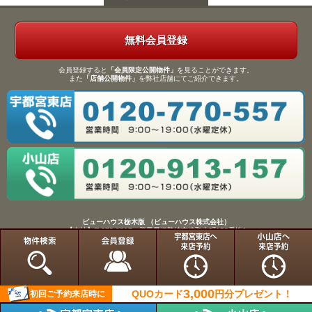
無料会員登録
会員登録すると
「会員限定公開物件」
を見ることができます。
また
「店舗公開物件」
を弊社店舗にてご紹介できます。
ビューハウス栃木版 （ビューハウス株式会社）
【本社】〒372-0817 群馬県伊勢崎市連取本町158番地1
TEL：0270-61-9133／FAX：0270-61-9155
Copyright(C)View House(R)Inc.All Rights Reserved.
3,000
QUOカード
円分
プレゼント！
初回ご予約来店時に