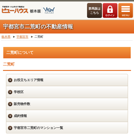
群馬版は
こちら
宇都宮市二荒町の不動産情報
栃木県
宇都宮市
二荒町
二荒町について
二荒町
お役立ちエリア情報
学校区
販売物件数
成約情報
宇都宮市二荒町のマンション一覧