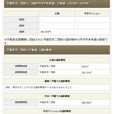
宇都宮市二荒町の［成約平均平米単価］の推移（2023年〜2025年）
土地
中古マンション
2023
－
－
2024
－
－
2025
302,416円
－
※不動産流通機構に登録された宇都宮市二荒町の成約物件の平均平米単価の推移で
す。
宇都宮市二荒町の不動産［成約事例］
土地の成約事例
2
1995年10月
宇都宮市二荒町
312m
2
2025年03月
宇都宮市二荒町
202.37m
新築一戸建ての成約事例
現在、表示することのできる成約事例データがありませんでした。
中古一戸建ての成約事例
2
2019年05月
宇都宮市二荒町
260.55m
中古マンションの成約事例