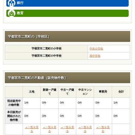
銀行
教育
宇都宮市二荒町の［学校区］
宇都宮市二荒町の小学校
中央小学校
宇都宮市二荒町の中学校
旭中学校
宇都宮市二荒町の不動産［販売物件数］
新築一戸建
中古一戸建
中古マンシ
土地
事業用
合計
て
て
ョン
現在販売中
1件
0件
0件
0件
0件
1件
の物件数
本日販売が
開始された
0件
0件
0件
0件
0件
0件
物件数
→一覧を見
→一覧を見
→一覧を見
→一覧を見
→一覧を見
る
る
る
る
る