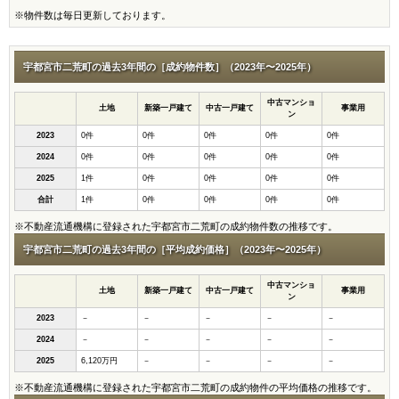
※物件数は毎日更新しております。
宇都宮市二荒町の過去3年間の［成約物件数］（2023年〜2025年）
中古マンショ
土地
新築一戸建て
中古一戸建て
事業用
ン
2023
0件
0件
0件
0件
0件
2024
0件
0件
0件
0件
0件
2025
1件
0件
0件
0件
0件
合計
1件
0件
0件
0件
0件
※不動産流通機構に登録された宇都宮市二荒町の成約物件数の推移です。
宇都宮市二荒町の過去3年間の［平均成約価格］（2023年〜2025年）
中古マンショ
土地
新築一戸建て
中古一戸建て
事業用
ン
2023
－
－
－
－
－
2024
－
－
－
－
－
2025
6,120万円
－
－
－
－
※不動産流通機構に登録された宇都宮市二荒町の成約物件の平均価格の推移です。