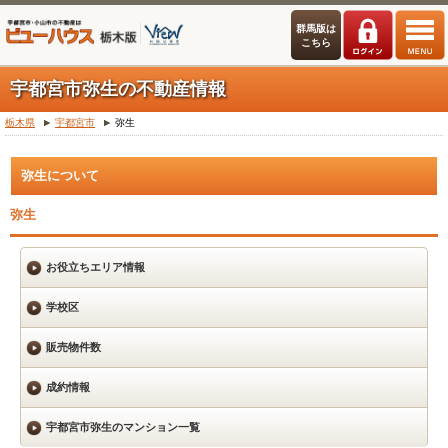
群馬版は
こちら
宇都宮市弥生の不動産情報
栃木県
宇都宮市
弥生
弥生について
弥生
お役立ちエリア情報
学校区
販売物件数
成約情報
宇都宮市弥生のマンション一覧