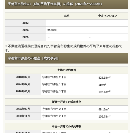
宇都宮市弥生の［成約平均平米単価］の推移（2023年〜2025年）
土地
中古マンション
2023
－
－
2024
65,546円
－
2025
－
－
※不動産流通機構に登録された宇都宮市弥生の成約物件の平均平米単価の推移で
す。
宇都宮市弥生の不動産［成約事例］
土地の成約事例
2
2018年02月
宇都宮市弥生２丁目
825.18m
2
2024年07月
宇都宮市弥生１丁目
119m
2
2016年09月
宇都宮市弥生２丁目
192.13m
新築一戸建ての成約事例
2
2024年03月
宇都宮市弥生２丁目
98.12m
2
2020年11月
宇都宮市弥生２丁目
105.78m
中古一戸建ての成約事例