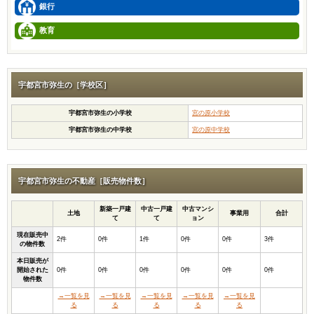
銀行
教育
宇都宮市弥生の［学校区］
宇都宮市弥生の小学校
宮の原小学校
宇都宮市弥生の中学校
宮の原中学校
宇都宮市弥生の不動産［販売物件数］
新築一戸建
中古一戸建
中古マンシ
土地
事業用
合計
て
て
ョン
現在販売中
2件
0件
1件
0件
0件
3件
の物件数
本日販売が
開始された
0件
0件
0件
0件
0件
0件
物件数
→一覧を見
→一覧を見
→一覧を見
→一覧を見
→一覧を見
る
る
る
る
る