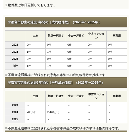
※物件数は毎日更新しております。
宇都宮市弥生の過去3年間の［成約物件数］（2023年〜2025年）
中古マンショ
土地
新築一戸建て
中古一戸建て
事業用
ン
2023
0件
0件
0件
0件
0件
2024
1件
1件
0件
0件
0件
2025
0件
0件
0件
0件
0件
合計
1件
1件
0件
0件
0件
※不動産流通機構に登録された宇都宮市弥生の成約物件数の推移です。
宇都宮市弥生の過去3年間の［平均成約価格］（2023年〜2025年）
中古マンショ
土地
新築一戸建て
中古一戸建て
事業用
ン
2023
－
－
－
－
－
2024
780万円
2,490万円
－
－
－
2025
－
－
－
－
－
※不動産流通機構に登録された宇都宮市弥生の成約物件の平均価格の推移です。