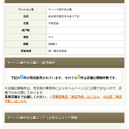
マンション名
サーパス錦中央公園
住所
栃木県宇都宮市今泉５丁目
交通
宇都宮線
総戸数
構造
ＲＣ
階数
9階建て
用途地域
第一種住居地域
サーパス錦中央公園の［販売物件］
0
0
下記の
件が現在販売されています。そのうち
件は店舗公開物件数です。
※店舗公開物件は、売主様の事情等によりホームページ上に公開できないので、店
舗でのみ公開しております。
直接店舗までお越しください。→
宇都宮東店「来店予約」はこちら
、
小山店「来店
予約」はこちら
サーパス錦中央公園エリア［お役立ちエリア情報］