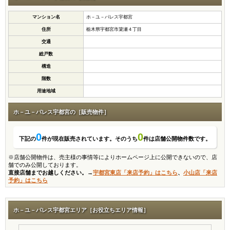
マンション名
ホ－ユ－パレス宇都宮
住所
栃木県宇都宮市簗瀬４丁目
交通
総戸数
構造
階数
用途地域
ホ－ユ－パレス宇都宮の［販売物件］
0
0
下記の
件が現在販売されています。そのうち
件は店舗公開物件数です。
※店舗公開物件は、売主様の事情等によりホームページ上に公開できないので、店
舗でのみ公開しております。
直接店舗までお越しください。→
宇都宮東店「来店予約」はこちら
、
小山店「来店
予約」はこちら
ホ－ユ－パレス宇都宮エリア［お役立ちエリア情報］