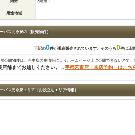
階数
8階建て
用途地域
ーパス元今泉の［販売物件］
0
0
下記の
件が現在販売されています。そのうち
件は店
店舗公開物件は、売主様の事情等によりホームページ上に公開できないので、
接店舗までお越しください。→
宇都宮東店「来店予約」はこち
ーパス元今泉エリア［お役立ちエリア情報］