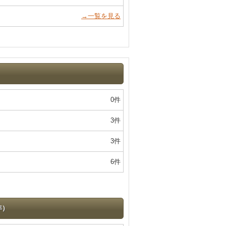
→一覧を見る
）
0件
3件
3件
6件
年）