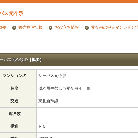
パス元今泉
概要
販売物件情報
お役立ち情報
元今泉の中古マンション
ーパス元今泉の［概要］
マンション名
サーパス元今泉
住所
栃木県宇都宮市元今泉４丁目
交通
東北新幹線
総戸数
構造
ＲＣ