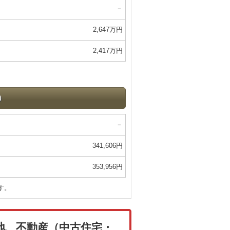
－
2,647万円
2,417万円
）
－
341,606円
353,956円
す。
地、不動産（中古住宅・