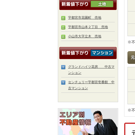
宇都宮市花園町 売地
宇都宮市山本２丁目 売地
小山市大字立木 売地
※
元
グランドハイツ花房 中古マ
ンション
センチュリー宇都宮壱番館 中
古マンション
※