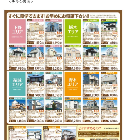
＜チラシ裏面＞