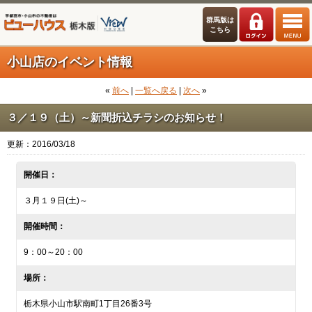
群馬版は
こちら
小山店のイベント情報
«
前へ
|
一覧へ戻る
|
次へ
»
３／１９（土）～新聞折込チラシのお知らせ！
更新：2016/03/18
開催日：
３月１９日(土)～
開催時間：
9：00～20：00
場所：
栃木県小山市駅南町1丁目26番3号