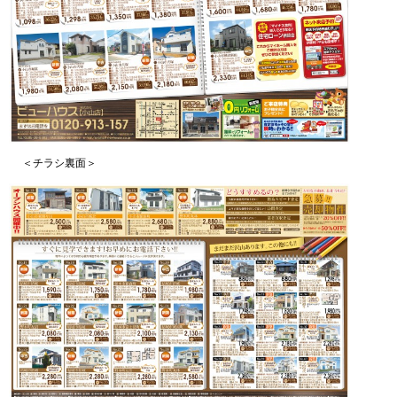
＜チラシ裏面＞