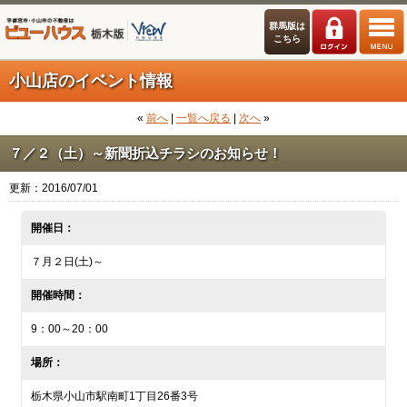
群馬版は
こちら
小山店のイベント情報
«
前へ
|
一覧へ戻る
|
次へ
»
７／２（土）～新聞折込チラシのお知らせ！
更新：2016/07/01
開催日：
７月２日(土)～
開催時間：
9：00～20：00
場所：
栃木県小山市駅南町1丁目26番3号