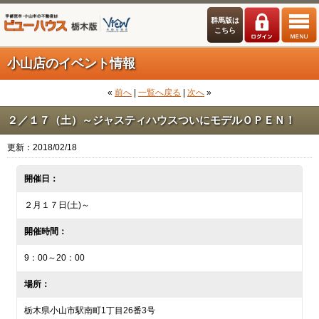
群馬版は
こちら
小山店のイベント情報
«
前へ
|
一覧へ戻る
|
次へ
»
２／１７（土）～ジャスティハウスついにモデルＯＰＥＮ！
更新：2018/02/18
開催日：
２月１７日(土)～
開催時間：
9：00～20：00
場所：
栃木県小山市駅南町1丁目26番3号