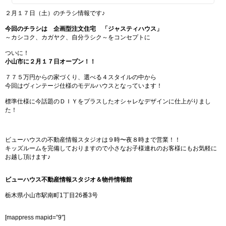
２月１７日（土）のチラシ情報です♪
今回のチラシは 企画型注文住宅 「ジャスティハウス」
～カシコク、カガヤク、自分ラシク～をコンセプトに
ついに！
小山市に２月１７日オープン！！
７７５万円からの家づくり、選べる４スタイルの中から
今回はヴィンテージ仕様のモデルハウスとなっています！
標準仕様に今話題のＤＩＹをプラスしたオシャレなデザインに仕上がりまし
た！
ビューハウスの不動産情報スタジオは９時〜夜８時まで営業！！
キッズルームを完備しておりますので小さなお子様連れのお客様にもお気軽に
お越し頂けます♪
ビューハウス不動産情報スタジオ＆物件情報館
栃木県小山市駅南町1丁目26番3号
[mappress mapid=”9″]