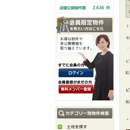
2,636
７
今
「
ビ
駐
ビ
栃
＜