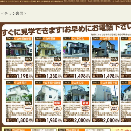
＜チラシ裏面＞