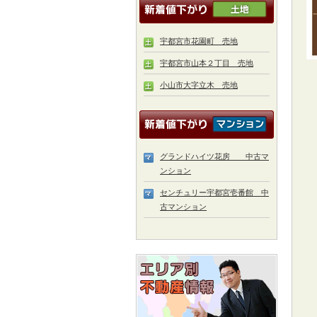
宇都宮市花園町 売地
宇都宮市山本２丁目 売地
小山市大字立木 売地
グランドハイツ花房 中古マ
ンション
センチュリー宇都宮壱番館 中
古マンション