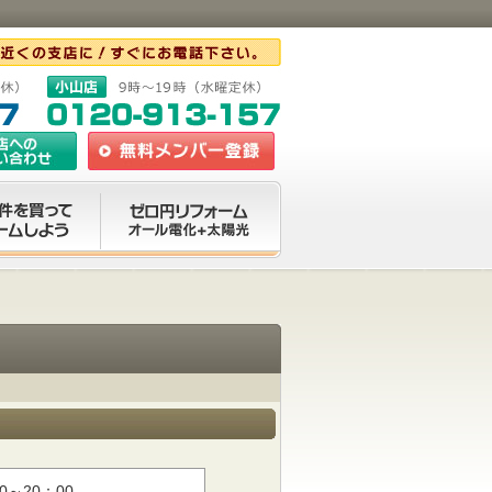
0～20：00