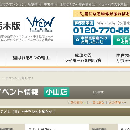
山市のマンション、新築住宅、中古住宅、土地などの不動産情報は「ビューハウス栃木版」
宮市小山市のマンション・中古住宅（一戸
」にお任せください。ビューハウス株式会
）～チラシのお知らせ！
«
前の情報へ
｜
一覧に戻る
｜
次の情報へ
»
７／１（日）～チラシのお知らせ！
７月１日(日)～
9：0
開催期間
開催時間