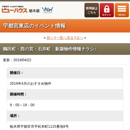
群馬版は
こちら
宇都宮東店のイベント情報
«
前へ
|
一覧へ戻る
|
次へ
»
鶴田町・西の宮・石井町 新築物件情報チラシ♪
更新：2019/04/22
開催日：
2019年4月のおすすめ物件
開催時間：
9：00～19：00
場所：
栃木県宇都宮市平松本町1125番地9号