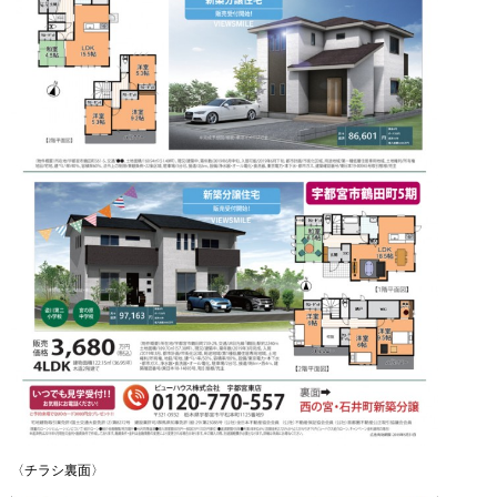
〈チラシ裏面〉