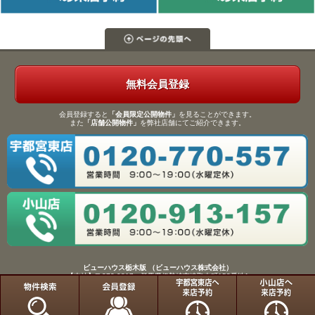
無料会員登録
会員登録すると
「会員限定公開物件」
を見ることができます。
また
「店舗公開物件」
を弊社店舗にてご紹介できます。
ビューハウス栃木版 （ビューハウス株式会社）
【本社】〒372-0817 群馬県伊勢崎市連取本町158番地1
TEL：0270-61-9133／FAX：0270-61-9155
Copyright(C)View House(R)Inc.All Rights Reserved.