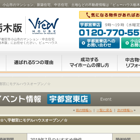
、小山市のマンション、新築住宅、中古住宅、土地などの不動産情報は「ビューハウス栃木
宇都宮市小山市のマンション・中古住宅
栃木版」にお任せください。ビューハウス
都宮にモデルハウスオープン／☆
«
前の情報へ
｜
一覧に戻る
｜
次の情報へ
»
☆＼宇都宮にモデルハウスオープン／☆
2019年7月のおすすめ物件
開催期間
開催時間