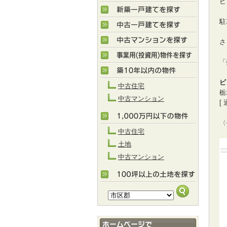
ビ
駐
さ
「
ビ
中古住宅
栃
中古マンション
[ 
〈
中古住宅
土地
中古マンション