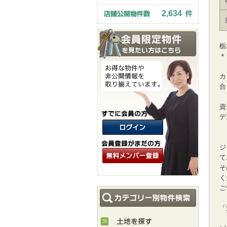
2,634
栃
＊
カ
合
資
デ
ジ
て
そ
く
ご
「