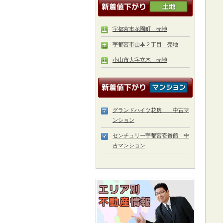
宇都宮市花園町 売地
宇都宮市山本２丁目 売地
小山市大字立木 売地
グランドハイツ花房 中古マ
ンション
センチュリー宇都宮壱番館 中
古マンション