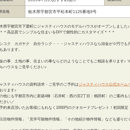
栃木県宇都宮市平松本町1125番地9号
所在地
木県宇都宮市下栗町にジャスティハウスのモデルハウスがオープンしました♪
＊＊高品質でシンプルな住まいをDIYで個性的にカスタマイズ＊＊＊
シコク カガヤク 自分ラシク・・・ジャスティハウスなら頭金が０円でも
もあります。
金の事、土地の事、住まいの事ならどのようなことでもご相談を承ります♪ 
ルハウスをご見学ください♪
ャスティハウスの資料請求・ご見学のご予約は
ジャスティハウス公式ホーム
おります♪
の他にも宇都宮市内に新築4棟〈石井町：西の宮2丁目：鶴田町〉のご案内も
ださい／
予約来店頂いたお客様にもれなく1000円のクオカードプレゼント！初回限定
注目物件情報」「見学可能物件情報」「その他紹介物件情報」なども盛りだ