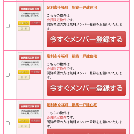
足利市今福町 新築一戸建住宅
こちらの物件は
会員限定物件
です。
閲覧希望の方は無料メンバー登録をお願いいたしま
す。
足利市今福町 新築一戸建住宅
こちらの物件は
会員限定物件
です。
閲覧希望の方は無料メンバー登録をお願いいたしま
す。
足利市今福町 新築一戸建住宅
こちらの物件は
会員限定物件
です。
閲覧希望の方は無料メンバー登録をお願いいたしま
す。