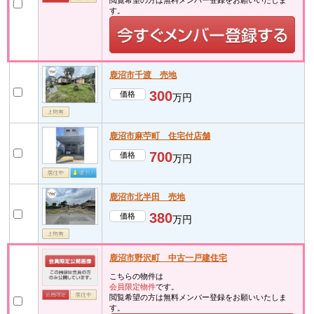
す。
鹿沼市千渡 売地
300
価格
万円
鹿沼市麻苧町 住宅付店舗
700
価格
万円
鹿沼市北半田 売地
380
価格
万円
鹿沼市野沢町 中古一戸建住宅
こちらの物件は
会員限定物件
です。
閲覧希望の方は無料メンバー登録をお願いいたしま
す。