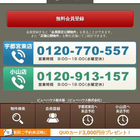
無料会員登録
会員登録すると
「会員限定公開物件」
を見ることができます。
また
「店舗公開物件」
を弊社店舗にてご紹介できます。
ビューハウス栃木版 （ビューハウス株式会社）
【本社】〒372-0817 群馬県伊勢崎市連取本町158番地1
TEL：0270-61-9133／FAX：0270-61-9155
Copyright(C)View House(R)Inc.All Rights Reserved.
3,000
QUOカード
円分
プレゼント！
初回ご予約来店時に