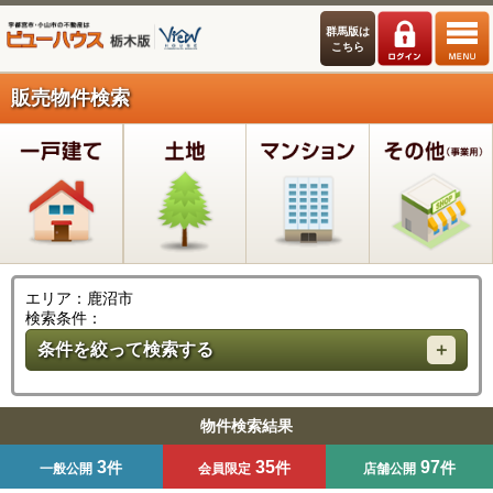
群馬版は
こちら
販売物件検索
エリア：鹿沼市
検索条件：
条件を絞って検索する
物件検索結果
3
35
97
件
件
件
一般公開
会員限定
店舗公開