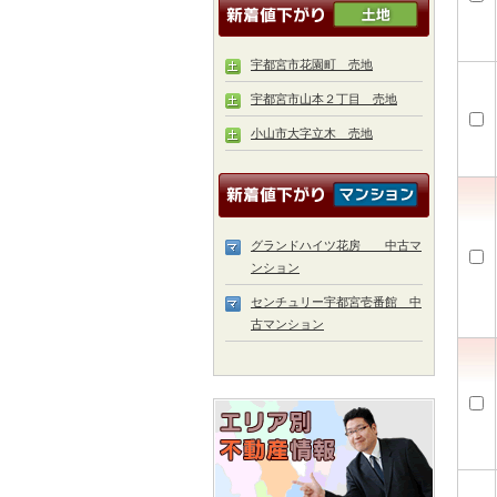
宇都宮市花園町 売地
宇都宮市山本２丁目 売地
小山市大字立木 売地
グランドハイツ花房 中古マ
ンション
センチュリー宇都宮壱番館 中
古マンション