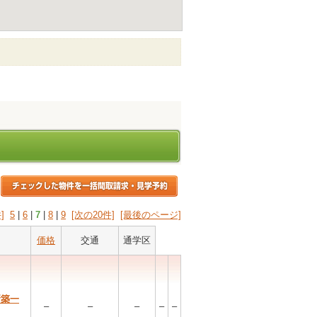
]
5
|
6
|
7
|
8
|
9
[次の20件]
[最後のページ]
価格
交通
通学区
新築一
–
–
–
–
–