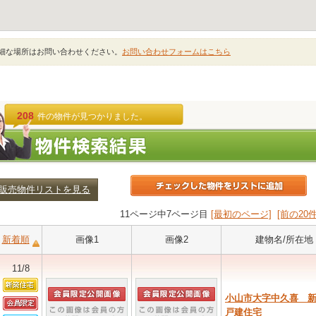
細な場所はお問い合わせください。
お問い合わせフォームはこちら
208
件の物件が見つかりました。
販売物件リストを見る
11ページ中7ページ目
[最初のページ]
[前の20件
新着順
画像1
画像2
建物名/所在地
11/8
小山市大字中久喜 
戸建住宅