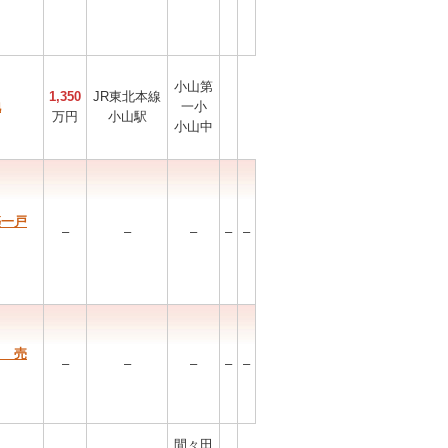
小山第
1,350
JR東北本線
地
一小
万円
小山駅
小山中
築一戸
–
–
–
–
–
目 売
–
–
–
–
–
間々田