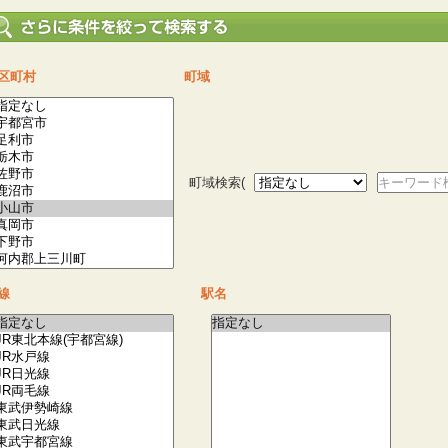
区町村
町域
町域検索(
キーワード
線
駅名