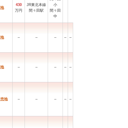
430
JR東北本線
小
売地
万円
間々田駅
間々田
中
売地
–
–
–
–
–
売地
–
–
–
–
–
 売地
–
–
–
–
–