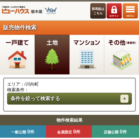
群馬版は
こちら
販売物件検索
エリア：/川向町
検索条件：
条件を絞って検索する
物件検索結果
0
0
0
件
件
件
一般公開
会員限定
店舗公開