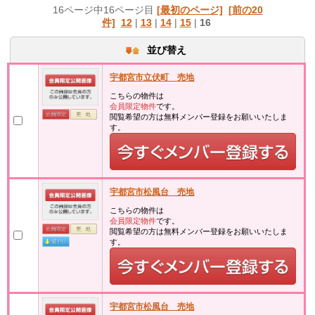
16ページ中16ページ目
[最初のページ]
[前の20
件]
12
|
13
|
14
|
15
|
16
並び替え
宇都宮市立伏町 売地
こちらの物件は
会員限定物件
です。
閲覧希望の方は無料メンバー登録をお願いいたしま
す。
宇都宮市松風台 売地
こちらの物件は
会員限定物件
です。
閲覧希望の方は無料メンバー登録をお願いいたしま
す。
宇都宮市松風台 売地