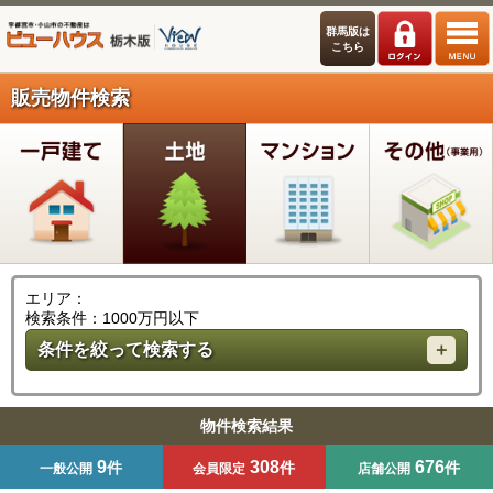
群馬版は
こちら
販売物件検索
エリア：
検索条件：1000万円以下
条件を絞って検索する
物件検索結果
9
308
676
件
件
件
一般公開
会員限定
店舗公開