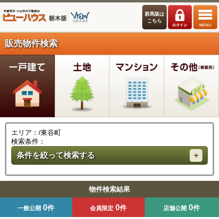
群馬版は
こちら
販売物件検索
エリア：/東谷町
検索条件：
条件を絞って検索する
物件検索結果
0
0
0
件
件
件
一般公開
会員限定
店舗公開