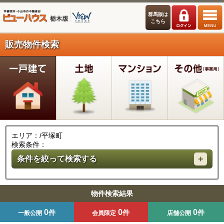
群馬版は
こちら
販売物件検索
エリア：/平塚町
検索条件：
条件を絞って検索する
物件検索結果
0
0
0
件
件
件
一般公開
会員限定
店舗公開