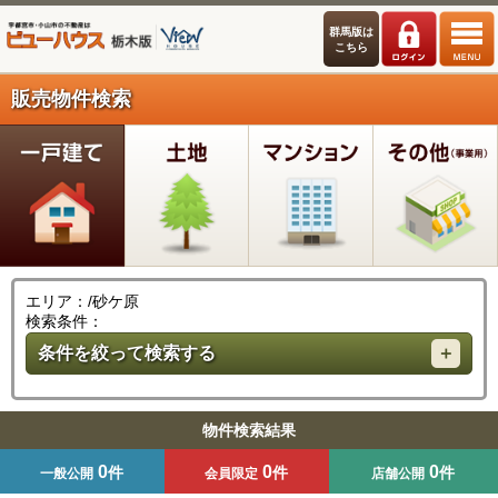
群馬版は
こちら
販売物件検索
エリア：/砂ケ原
検索条件：
条件を絞って検索する
物件検索結果
0
0
0
件
件
件
一般公開
会員限定
店舗公開