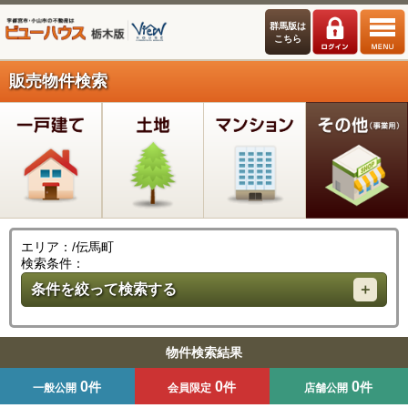
群馬版は
こちら
販売物件検索
エリア：/伝馬町
検索条件：
条件を絞って検索する
物件検索結果
0
0
0
件
件
件
一般公開
会員限定
店舗公開