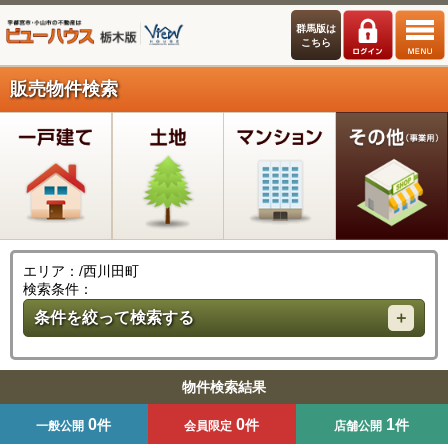
群馬版は
こちら
販売物件検索
エリア：/西川田町
検索条件：
条件を絞って検索する
物件検索結果
0
0
1
件
件
件
一般公開
会員限定
店舗公開