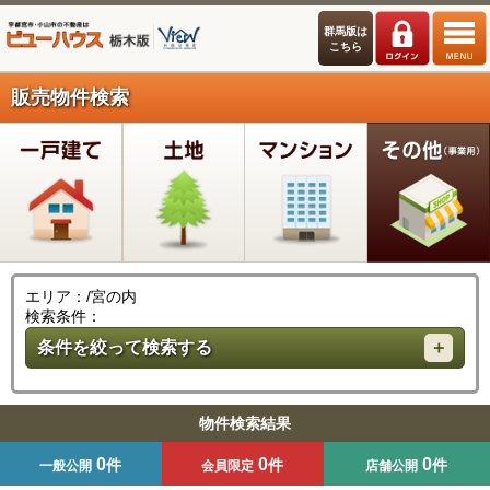
群馬版は
こちら
販売物件検索
エリア：/宮の内
検索条件：
条件を絞って検索する
物件検索結果
0
0
0
件
件
件
一般公開
会員限定
店舗公開