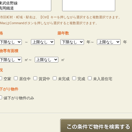
市区町村・町域・駅名は、【Ctrl】キーを押しながら選択すると複数選択できます。
acはCommandボタンを押しながら選択すると複数選択できます。
格
築年数
～
年～
年
物専有面積
㎡～
㎡
況
空家
居住中
賃貸中
未完成
完成
未入居住宅
下がり物件
値下がり物件のみ