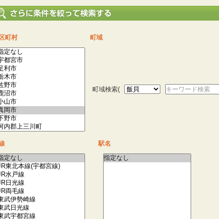
区町村
町域
町域検索(
キーワード検索
線
駅名