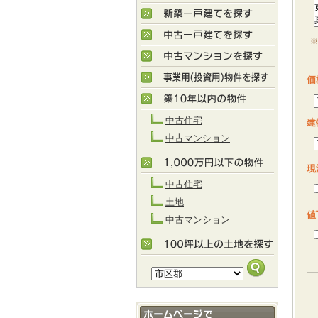
※
M
価
中古住宅
建
中古マンション
現
中古住宅
土地
値
中古マンション