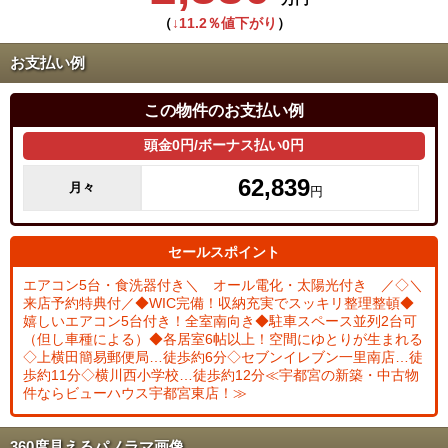
（
↓11.2％値下がり
）
お支払い例
この物件のお支払い例
頭金0円/ボーナス払い0円
62,839
月々
円
セールスポイント
エアコン5台・食洗器付き＼ オール電化・太陽光付き ／◇＼
来店予約特典付／◆WIC完備！収納充実でスッキリ整理整頓◆
嬉しいエアコン5台付き！全室南向き◆駐車スペース並列2台可
（但し車種による）◆各居室6帖以上！空間にゆとりが生まれる
◇上横田簡易郵便局…徒歩約6分◇セブンイレブン一里南店…徒
歩約11分◇横川西小学校…徒歩約12分≪宇都宮の新築・中古物
件ならビューハウス宇都宮東店！≫
360度見えるパノラマ画像