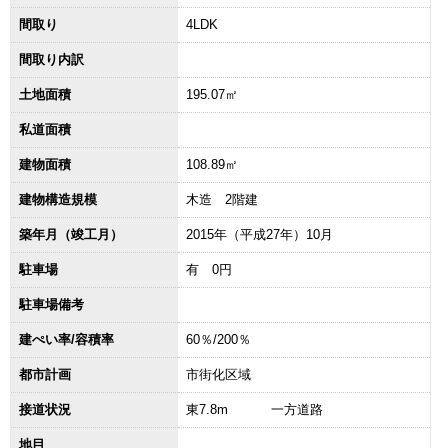
間取り
4LDK
間取り内訳
土地面積
195.07㎡
私道面積
建物面積
108.89㎡
建物構造規模
木造 2階建
築年月（竣工月）
2015年（平成27年）10月
駐車場
有 0円
駐車場備考
建ぺい率/容積率
60％/200％
都市計画
市街化区域
接道状況
東7.8m 一方道路
地目