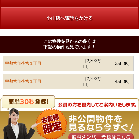
小山店へ電話をかける
この物件を見た人の多くは
下記の物件も見ています！
［2,390万
宇都宮市今宮１丁目
［3SLDK］
円］
［2,290万
宇都宮市今宮１丁目
［4SLDK］
円］