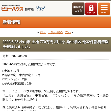
群馬版は
こちら
新着情報
«
前へ
|
一覧へ戻る
|
次へ
»
2020/6/28 小山市 土地 770万円 羽川小 桑中学区 他32件新着情報
を登録しました。
更新：2020/06/28
2020/6/28に登録した物件数は32件です。
□土地：17件
□新築住宅・中古住宅：12件
□マンション：2件
□その他(事業用)：1件
本日、『ビューハウス栃木版』で公開した物件は4件です。
「土地」「新築住宅」「中古住宅」「マンション」「その他(事業用)」で一般公
開している物件をご紹介！
既に成約済み（掲載終了）などにより、物件ページが表示されない場合があり