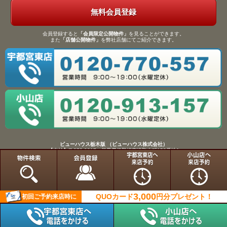
無料会員登録
会員登録すると
「会員限定公開物件」
を見ることができます。
また
「店舗公開物件」
を弊社店舗にてご紹介できます。
ビューハウス栃木版 （ビューハウス株式会社）
【本社】〒372-0817 群馬県伊勢崎市連取本町158番地1
TEL：0270-61-9133／FAX：0270-61-9155
Copyright(C)View House(R)Inc.All Rights Reserved.
3,000
QUOカード
円分
プレゼント！
初回ご予約来店時に