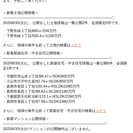
ます。予めご了承ください。
＜新着土地公開情報＞
——————————————————————————————-◇
2020/6/30(火)に、公開をした土地情報は一般公開2件、会員限定0件です。
・下野市緑２丁目/860㎡/200万円
・下野市緑２丁目/500.4㎡/1200万円
さらに、地域や条件を絞って土地の検索は
コチラ
＜新着新築住宅・中古住宅公開情報＞
—————————————————————————————–◇
2020/6/30(火)に、公開をした新築住宅・中古住宅情報は一般公開6件、会員限
定1件です。
・宇都宮市山本２丁目/96.47㎡/5DK/800万円
・小山市大字中久喜/92.74㎡/3LDK/850万円
・真岡市長田１丁目/100.44㎡/4SLDK/2080万円
・真岡市長田１丁目/98.82㎡/4LDK/2180万円
・下都賀郡壬生町元町/115.1㎡/4SLDK/2390万円
・真岡市長田１丁目/87.48㎡/3LDK/1980万円
さらに、地域や条件を絞って新築住宅・中古住宅の検索は
コチラ
＜新着マンション公開情報＞
————————————————————————————-◇
2020/6/30(火)のマンションの公開物件はございません。