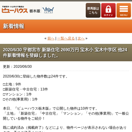
群馬版は
こちら
新着情報
«
前へ
|
一覧へ戻る
|
次へ
»
2020/6/30 宇都宮市 新築住宅 2690万円 宝木小 宝木中学区 他24
件新着情報を登録しました。
更新：2020/06/30
2020/6/30に登録した物件数は24件です。
□土地：9件
□新築住宅・中古住宅：13件
□マンション：1件
□その他(事業用)：1件
本日、『ビューハウス栃木版』で公開した物件は10件です。
「土地」「新築住宅」「中古住宅」「マンション」「その他(事業用)」で一般公
開している物件をご紹介！
既に成約済み（掲載終了）などにより、物件ページが表示されない場合があり