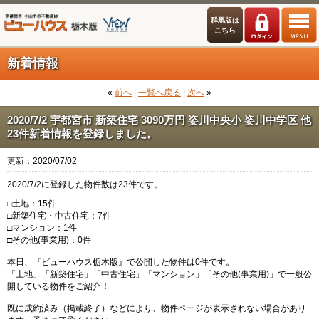
群馬版は
こちら
新着情報
«
前へ
|
一覧へ戻る
|
次へ
»
2020/7/2 宇都宮市 新築住宅 3090万円 姿川中央小 姿川中学区 他
23件新着情報を登録しました。
更新：2020/07/02
2020/7/2に登録した物件数は23件です。
□土地：15件
□新築住宅・中古住宅：7件
□マンション：1件
□その他(事業用)：0件
本日、『ビューハウス栃木版』で公開した物件は0件です。
「土地」「新築住宅」「中古住宅」「マンション」「その他(事業用)」で一般公
開している物件をご紹介！
既に成約済み（掲載終了）などにより、物件ページが表示されない場合があり