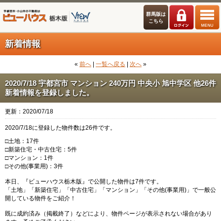
群馬版は
こちら
新着情報
«
前へ
|
一覧へ戻る
|
次へ
»
2020/7/18 宇都宮市 マンション 240万円 中央小 旭中学区 他26件
新着情報を登録しました。
更新：2020/07/18
2020/7/18に登録した物件数は26件です。
□土地：17件
□新築住宅・中古住宅：5件
□マンション：1件
□その他(事業用)：3件
本日、『ビューハウス栃木版』で公開した物件は7件です。
「土地」「新築住宅」「中古住宅」「マンション」「その他(事業用)」で一般公
開している物件をご紹介！
既に成約済み（掲載終了）などにより、物件ページが表示されない場合があり