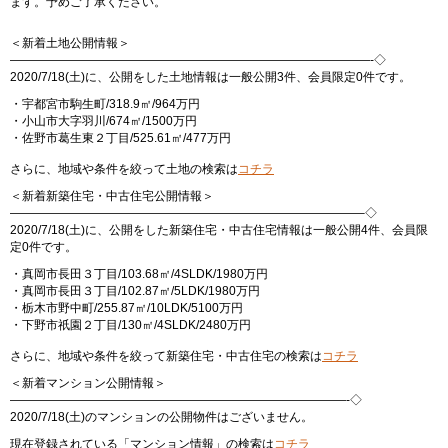
ます。予めご了承ください。
＜新着土地公開情報＞
——————————————————————————————-◇
2020/7/18(土)に、公開をした土地情報は一般公開3件、会員限定0件です。
・宇都宮市駒生町/318.9㎡/964万円
・小山市大字羽川/674㎡/1500万円
・佐野市葛生東２丁目/525.61㎡/477万円
さらに、地域や条件を絞って土地の検索は
コチラ
＜新着新築住宅・中古住宅公開情報＞
—————————————————————————————–◇
2020/7/18(土)に、公開をした新築住宅・中古住宅情報は一般公開4件、会員限
定0件です。
・真岡市長田３丁目/103.68㎡/4SLDK/1980万円
・真岡市長田３丁目/102.87㎡/5LDK/1980万円
・栃木市野中町/255.87㎡/10LDK/5100万円
・下野市祇園２丁目/130㎡/4SLDK/2480万円
さらに、地域や条件を絞って新築住宅・中古住宅の検索は
コチラ
＜新着マンション公開情報＞
————————————————————————————-◇
2020/7/18(土)のマンションの公開物件はございません。
現在登録されている「マンション情報」の検索は
コチラ