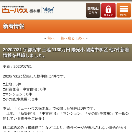
群馬版は
こちら
新着情報
«
前へ
|
一覧へ戻る
|
次へ
»
2020/7/31 宇都宮市 土地 1130万円 陽光小 陽南中学区 他7件新着
情報を登録しました。
更新：2020/07/31
2020/7/31に登録した物件数は7件です。
□土地：5件
□新築住宅・中古住宅：0件
□マンション：0件
□その他(事業用)：2件
本日、『ビューハウス栃木版』で公開した物件は0件です。
「土地」「新築住宅」「中古住宅」「マンション」「その他(事業用)」で一般公
開している物件をご紹介！
既に成約済み（掲載終了）などにより、物件ページが表示されない場合があり